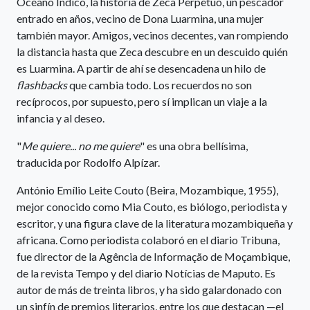
Océano Índico, la historia de Zeca Perpetuo, un pescador
entrado en años, vecino de Dona Luarmina, una mujer
también mayor. Amigos, vecinos decentes, van rompiendo
la distancia hasta que Zeca descubre en un descuido quién
es Luarmina. A partir de ahí se desencadena un hilo de
flashbacks
que cambia todo. Los recuerdos no son
recíprocos, por supuesto, pero sí implican un viaje a la
infancia y al deseo.
"
Me quiere... no me quiere
" es una obra bellísima,
traducida por Rodolfo Alpízar.
António Emílio Leite Couto (Beira, Mozambique, 1955),
mejor conocido como Mia Couto, es biólogo, periodista y
escritor, y una figura clave de la literatura mozambiqueña y
africana. Como periodista colaboró en el diario Tribuna,
fue director de la Agência de Informação de Moçambique,
de la revista Tempo y del diario Notícias de Maputo. Es
autor de más de treinta libros, y ha sido galardonado con
un sinfín de premios literarios, entre los que destacan —el