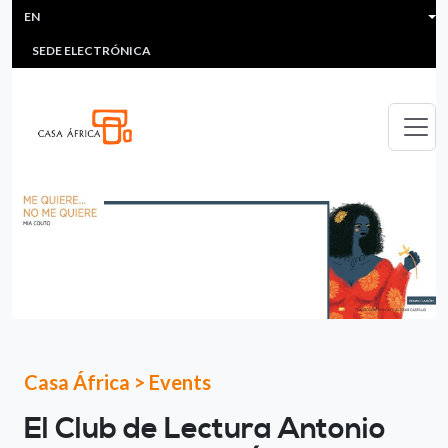
HEADER MENU
Skip to main content
EN
MULTIMEDIA
FAQS
#ÁFRICAESNOTICIA
Lis
SEDE ELECTRÓNICA
Casa África
>
Events
El Club de Lectura Antonio