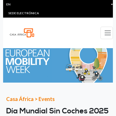
HEADER MENU
Skip to main content
EN
MULTIMEDIA
FAQS
#ÁFRICAESNOTICIA
Lis
SEDE ELECTRÓNICA
Casa África
>
Events
Día Mundial Sin Coches 2025