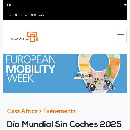
HEADER MENU
Aller au contenu principal
FR
MULTIMEDIA
FAQS
#ÁFRICAESNOTICIA
Lis
SEDE ELECTRÓNICA
Casa África
>
Évènements
Día Mundial Sin Coches 2025