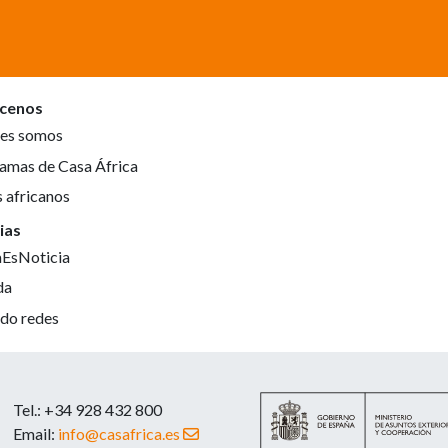
cenos
es somos
amas de Casa África
s africanos
ias
aEsNoticia
da
do redes
Tel.: +34 928 432 800
Email:
info@casafrica.es