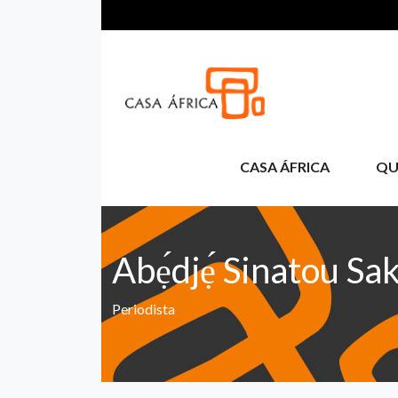
Passar para o conteúdo principal
CASA ÁFRICA
QU
Abẹ́djẹ́ Sinatou Sa
Periodista