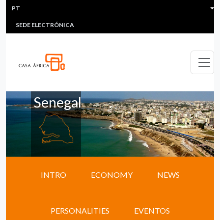
HEADER MENU
Passar para o conteúdo principal
PT
MULTIMEDIA
FAQS
#ÁFRICAESNOTICIA
Lis
SEDE ELECTRÓNICA
Senegal
INTRO
ECONOMY
NEWS
PERSONALITIES
EVENTOS