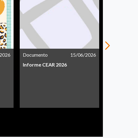
/2026
Documento
15/06/2026
Documento
Informe CEAR 2026
Resumen eje