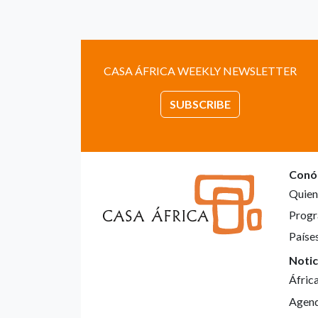
CASA ÁFRICA WEEKLY NEWSLETTER
SUBSCRIBE
Conó
Quien
Progr
Paíse
Notic
Áfric
Agen