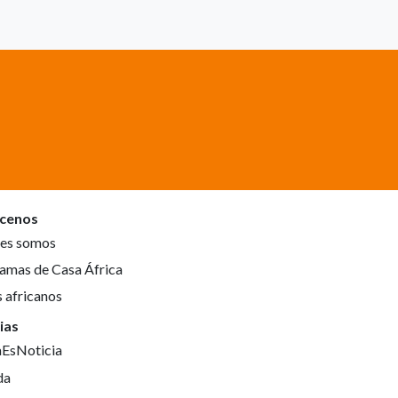
cenos
es somos
amas de Casa África
s africanos
ias
aEsNoticia
da