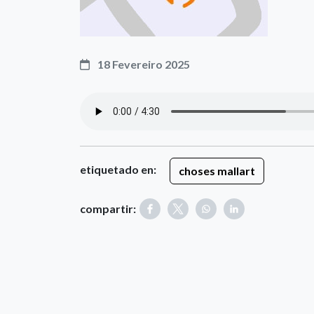
18 Fevereiro 2025
etiquetado en:
choses mallart
compartir: