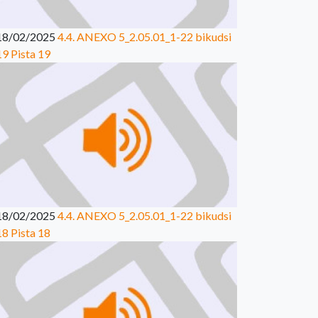
18/02/2025
4.4. ANEXO 5_2.05.01_1-22 bikudsi
19 Pista 19
18/02/2025
4.4. ANEXO 5_2.05.01_1-22 bikudsi
18 Pista 18