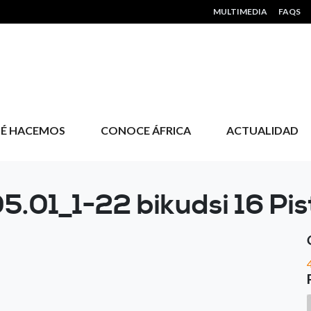
HEADER MENU
MULTIMEDIA
FAQS
É HACEMOS
CONOCE ÁFRICA
ACTUALIDAD
.01_1-22 bikudsi 16 Pis