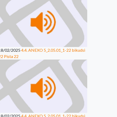
18/02/2025
4.4. ANEXO 5_2.05.01_1-22 bikudsi
22 Pista 22
18/02/2025
4.4. ANEXO 5_2.05.01_1-22 bikudsi