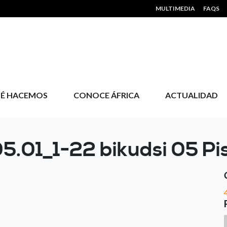
HEADER MENU
MULTIMEDIA
FAQS
É HACEMOS
CONOCE ÁFRICA
ACTUALIDAD
5.01_1-22 bikudsi 05 Pi