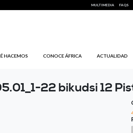
HEADER MENU
MULTIMEDIA
FAQS
É HACEMOS
CONOCE ÁFRICA
ACTUALIDAD
.01_1-22 bikudsi 12 Pis