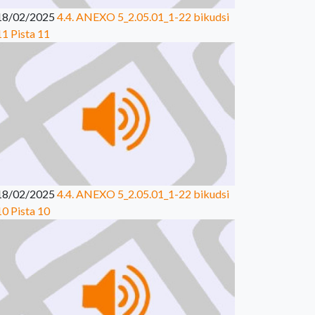
18/02/2025
4.4. ANEXO 5_2.05.01_1-22 bikudsi
11 Pista 11
18/02/2025
4.4. ANEXO 5_2.05.01_1-22 bikudsi
10 Pista 10