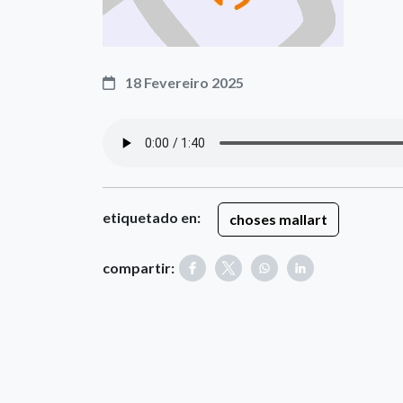
18 Fevereiro 2025
etiquetado en:
choses mallart
compartir: