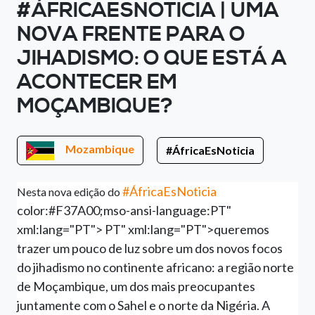
#ÁFRICAESNOTICIA | UMA
NOVA FRENTE PARA O
JIHADISMO: O QUE ESTÁ A
ACONTECER EM
MOÇAMBIQUE?
Mozambique
#ÁfricaEsNoticia
#ÁfricaEsNoticia
Nesta nova edição do
color:#F37A00;mso-ansi-language:PT"
xml:lang="PT">
PT" xml:lang="PT">queremos
trazer um pouco de luz sobre um dos novos focos
do jihadismo no continente africano: a região norte
de Moçambique, um dos mais preocupantes
juntamente com o Sahel e o norte da Nigéria. A