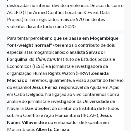
deslocadas no interior devido à violência. De acordo com o
ACLED (The Armed Conflict Location & Event Data
Project) foram registados mais de 570 incidentes
violentos durante todo o ano 2020.
Para tentar perceber
o que
se passa em Moçambique
font-weight:normal">teremos
o contributo de dois
especialistas moçambicanos: o analista
Salvador
Forquilha
, do
think tank
Instituto de Estudos Sociais e
Económicos (IESE) e a jornalista e investigadora da
organização Human Rights Watch (HRW)
Zenaida
Machado
. Teremos, igualmente, a visão a partir do terreno
do espanhol
Jesús Pérez
, responsável da Ajuda em Ação
em Cabo Delgado. Na ligação ao vivo contaremos com a
análise do jornalista e investigador da Universidade de
Navarra
David Soler
; do diretor do Instituto de Estudos
sobre o Conflito e Ação Humanitária (IECAH),
Jesús
Núñez Villaverde
e do embaixador de Espanha em
Moçambique,
Alberto Cerezo
.