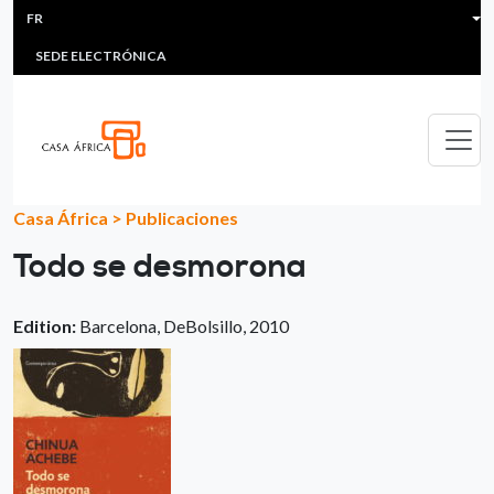
HEADER MENU
Aller au contenu principal
FR
MULTIMEDIA
FAQS
#ÁFRICAESNOTICIA
Lis
SEDE ELECTRÓNICA
Casa África
>
Publicaciones
Todo se desmorona
Edition:
Barcelona, DeBolsillo, 2010