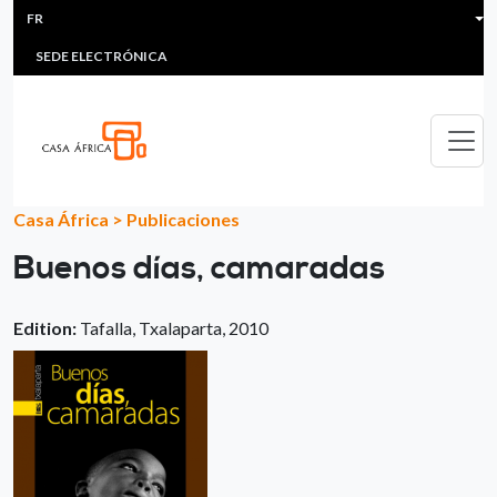
HEADER MENU
Aller au contenu principal
FR
MULTIMEDIA
FAQS
#ÁFRICAESNOTICIA
Lis
SEDE ELECTRÓNICA
Casa África
>
Publicaciones
Buenos días, camaradas
Edition:
Tafalla, Txalaparta, 2010