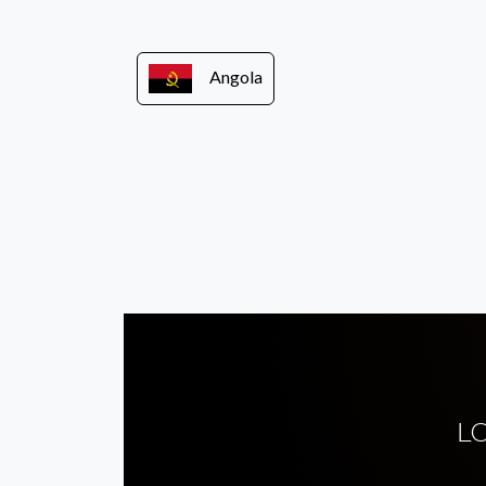
Angola
L