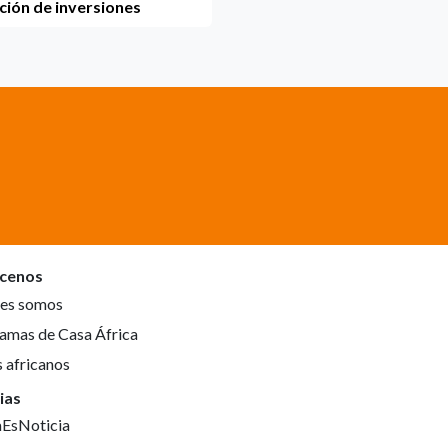
ción de inversiones
cenos
es somos
amas de Casa África
s africanos
ias
aEsNoticia