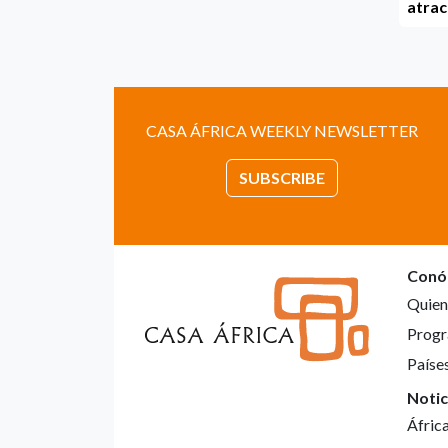
atrac
CASA ÁFRICA WEEKLY NEWSLETTER
SUBSCRIBE
Conó
Quien
Progr
Paíse
Notic
Áfric