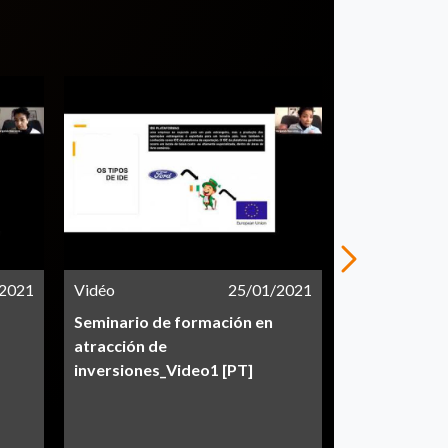
/2021
Vidéo
25/01/2021
Vidéo
Seminario de formación en
Seminario de
atracción de
atracción de
inversiones_Video1 [PT]
inversiones_