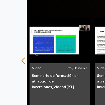
25/01/2021
Vidéo
25/01/2021
Vidé
ación en
Seminario de formación en
Semi
atracción de
atra
 [FR]
inversiones_Video4 [PT]
inve