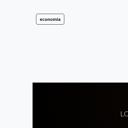
economía
L