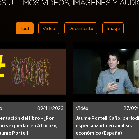
OS ÚLTIMOS VÍDEOS, IMÁGENES Y AUDI
Tout
Video
Documento
Image
o
09/11/2023
Vidéo
27/09
entación del libro «¿Por
Jaume Portell Caño, period
no se quedan en África?»,
especializado en análisis
aume Portell
económico (España)