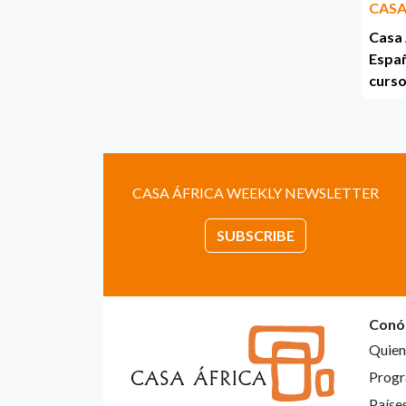
CASA
Casa 
Españ
curso
CASA ÁFRICA WEEKLY NEWSLETTER
SUBSCRIBE
Conó
Quien
Progr
Paíse