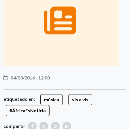
04/03/2016 - 12:00
etiquetado en:
música
vis a vis
#ÁfricaEsNoticia
compartir: