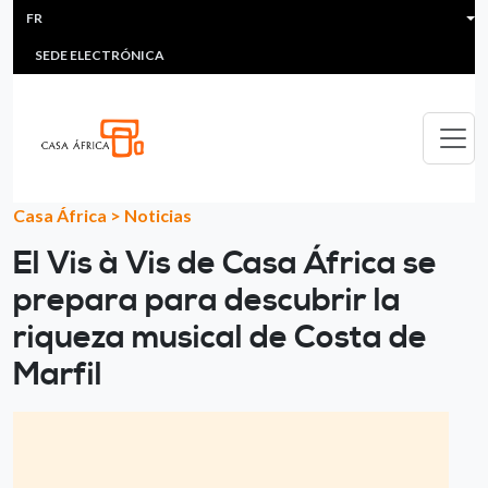
HEADER MENU
Aller au contenu principal
FR
MULTIMEDIA
FAQS
#ÁFRICAESNOTICIA
Lis
SEDE ELECTRÓNICA
Casa África
>
Noticias
El Vis à Vis de Casa África se
prepara para descubrir la
riqueza musical de Costa de
Marfil