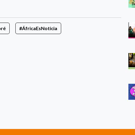
oré
#ÁfricaEsNoticia