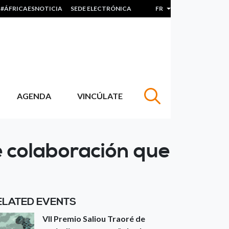
#ÁFRICAESNOTICIA
SEDE ELECTRÓNICA
FR
Lister les actions sup
AGENDA
VINCÚLATE
e colaboración que
ELATED EVENTS
VII Premio Saliou Traoré de