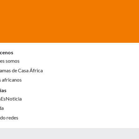
cenos
es somos
amas de Casa África
s africanos
ias
aEsNoticia
da
do redes