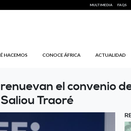
HEADER MENU
MULTIMEDIA
FAQS
É HACEMOS
CONOCE ÁFRICA
ACTUALIDAD
 renuevan el convenio d
 Saliou Traoré
R