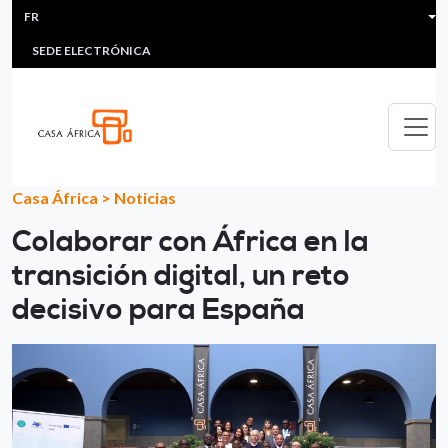
HEADER MENU
Aller au contenu principal
FR
MULTIMEDIA
FAQS
#ÁFRICAESNOTICIA
Lis
SEDE ELECTRÓNICA
Casa África
>
Noticias
Colaborar con África en la
transición digital, un reto
decisivo para España