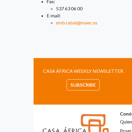
Fax:
537 63 06 00
E-mail:
emb.rabat@maec.es
CASA ÁFRICA WEEKLY NEWSLETTER
SUBSCRIBE
Conó
Quien
Progr