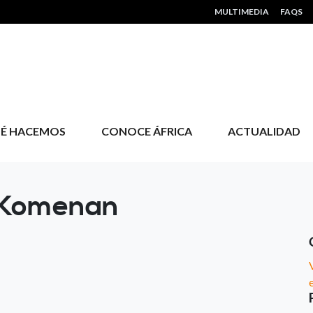
HEADER MENU
MULTIMEDIA
FAQS
É HACEMOS
CONOCE ÁFRICA
ACTUALIDAD
 Komenan