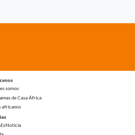
cenos
es somos
amas de Casa África
s africanos
ias
aEsNoticia
da