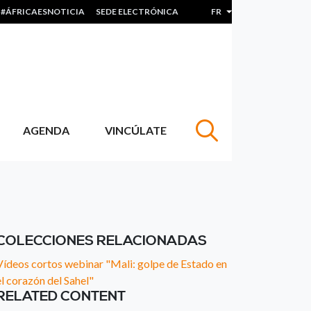
#ÁFRICAESNOTICIA
SEDE ELECTRÓNICA
FR
Lister les actions sup
AGENDA
VINCÚLATE
COLECCIONES RELACIONADAS
Vídeos cortos webinar "Mali: golpe de Estado en
el corazón del Sahel"
RELATED CONTENT