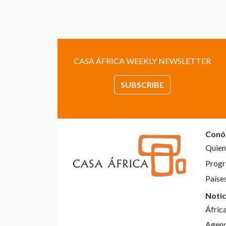
CASA ÁFRICA WEEKLY NEWSLETTER
SUBSCRIBE
Conó
Quien
Progr
Paíse
Notic
Áfric
Agen