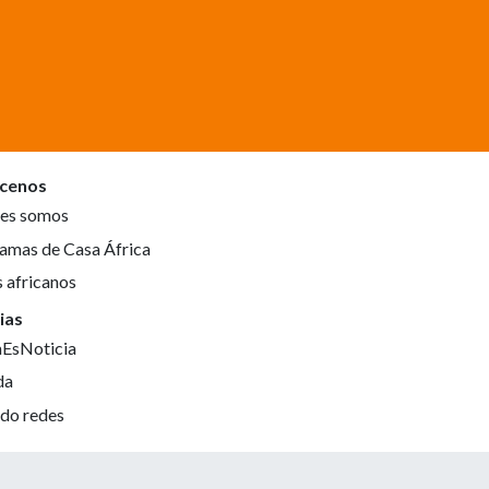
cenos
es somos
amas de Casa África
s africanos
ias
aEsNoticia
da
do redes