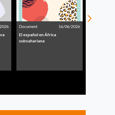
/2026
Document
16/06/2026
Document
iva
El español en África
Informe CEA
subsahariana