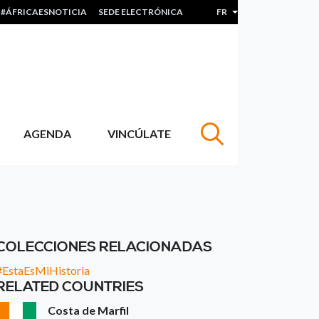
#ÁFRICAESNOTICIA
SEDE ELECTRÓNICA
FR
Lister les actions sup
AGENDA
VINCÚLATE
COLECCIONES RELACIONADAS
#EstaEsMiHistoria
RELATED COUNTRIES
Costa de Marfil