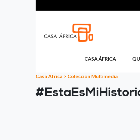
Aller au contenu principal
CASA ÁFRICA
QU
Casa África
>
Colección Multimedia
#EstaEsMiHistor