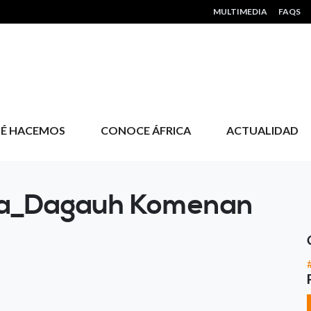
HEADER MENU
MULTIMEDIA
FAQS
É HACEMOS
CONOCE ÁFRICA
ACTUALIDAD
ia_Dagauh Komenan