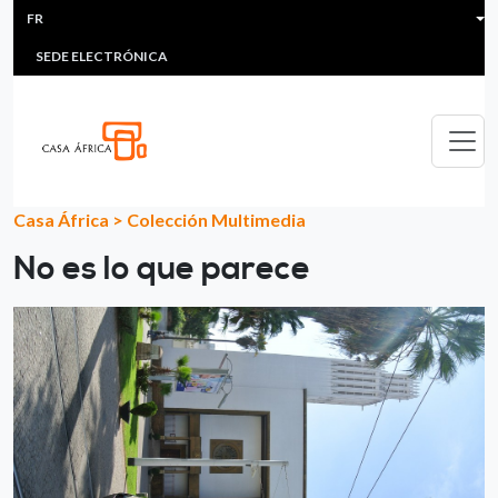
HEADER MENU
Aller au contenu principal
FR
MULTIMEDIA
FAQS
#ÁFRICAESNOTICIA
Lis
SEDE ELECTRÓNICA
Casa África
>
Colección Multimedia
No es lo que parece