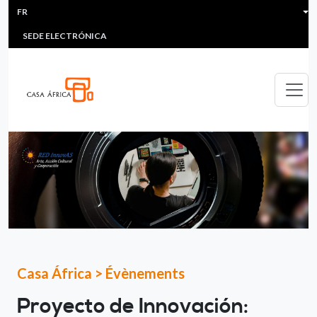
HEADER MENU
Aller au contenu principal
FR
MULTIMEDIA
FAQS
#ÁFRICAESNOTICIA
Lis
SEDE ELECTRÓNICA
Casa África
>
Évènements
Proyecto de Innovación: