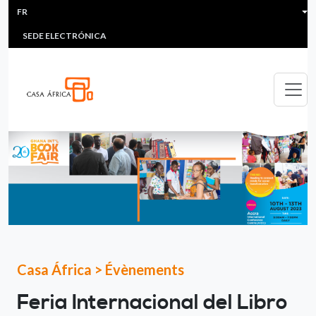
HEADER MENU
Aller au contenu principal
FR
MULTIMEDIA
FAQS
#ÁFRICAESNOTICIA
Lis
SEDE ELECTRÓNICA
Casa África
>
Évènements
Feria Internacional del Libro