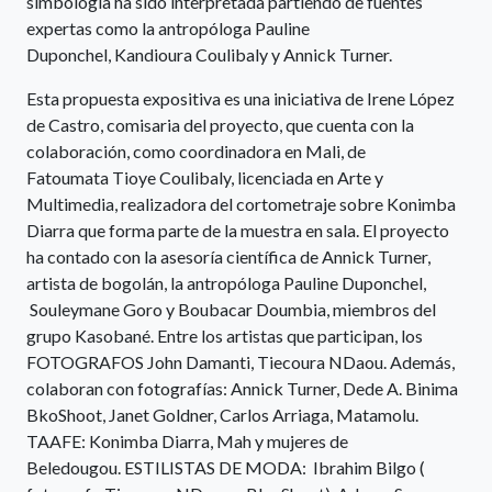
simbología ha sido interpretada partiendo de fuentes
expertas como la antropóloga Pauline
Duponchel, Kandioura Coulibaly y Annick Turner.
Esta propuesta expositiva es una iniciativa de Irene López
de Castro, comisaria del proyecto, que cuenta con la
colaboración, como coordinadora en Mali, de
Fatoumata Tioye Coulibaly, licenciada en Arte y
Multimedia, realizadora del cortometraje sobre Konimba
Diarra que forma parte de la muestra en sala. El proyecto
ha contado con la asesoría científica de Annick Turner,
artista de bogolán, la antropóloga Pauline Duponchel,
Souleymane Goro y Boubacar Doumbia, miembros del
grupo Kasobané. Entre los artistas que participan, los
FOTOGRAFOS John Damanti, Tiecoura NDaou. Además,
colaboran con fotografías: Annick Turner, Dede A. Binima
BkoShoot, Janet Goldner, Carlos Arriaga, Matamolu.
TAAFE: Konimba Diarra, Mah y mujeres de
Beledougou. ESTILISTAS DE MODA: Ibrahim Bilgo (