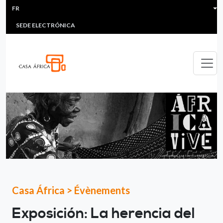
HEADER MENU
Aller au contenu principal
FR
MULTIMEDIA
FAQS
#ÁFRICAESNOTICIA
Lis
SEDE ELECTRÓNICA
Casa África
>
Évènements
Exposición: La herencia del