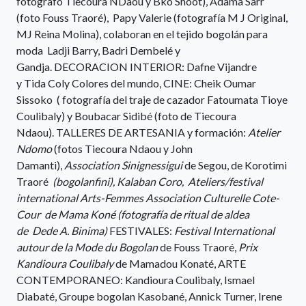
fotografo Tiecoura NDaou y Bko Shoot), Adama Sarr
(foto Fouss Traoré), Papy Valerie (fotografía M J Original,
MJ Reina Molina), colaboran en el tejido bogolán para
moda Ladji Barry, Badri Dembelé y
Gandja. DECORACION INTERIOR: Dafne Vijandre
y Tida Coly Colores del mundo, CINE: Cheik Oumar
Sissoko ( fotografía del traje de cazador Fatoumata Tioye
Coulibaly) y Boubacar Sidibé (foto de Tiecoura
Ndaou). TALLERES DE ARTESANIA y formación:
Atelier
Ndomo
(fotos Tiecoura Ndaou y John
Damanti),
Association Sinignessigui
de Segou, de Korotimi
Traoré
(bogolanfini), Kalaban Coro, Ateliers/festival
international Arts-Femmes Association Culturelle Cote-
Cour de Mama Koné (fotografía de ritual de aldea
de Dede A. Binima)
FESTIVALES:
Festival International
autour de la Mode du Bogolan
de Fouss Traoré,
Prix
Kandioura Coulibaly
de Mamadou Konaté, ARTE
CONTEMPORANEO: Kandioura Coulibaly, Ismael
Diabaté, Groupe bogolan Kasobané, Annick Turner, Irene