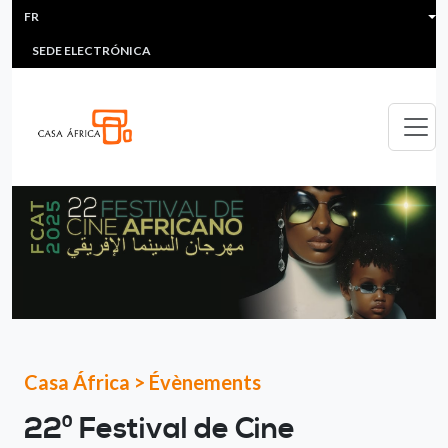
HEADER MENU
Aller au contenu principal
FR
MULTIMEDIA
FAQS
#ÁFRICAESNOTICIA
Lis
SEDE ELECTRÓNICA
Casa África
>
Évènements
22º Festival de Cine