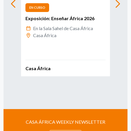
EN CURSO
EN 
Exposición: Enseñar África 2026
Info
afri
En la Sala Sahel de Casa África
Casa África
E
C
Casa África
Casa
CASA ÁFRICA WEEKLY NEWSLETTER