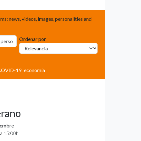
ms: news, videos, images, personalities and
Ordenar por
COVID-19
economía
erano
tiembre
 a 15:00h