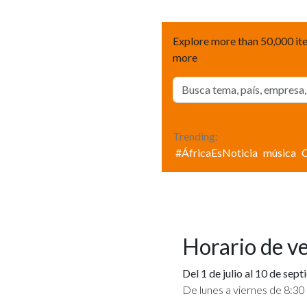
Explore more than 50,000 ite
more
Trending:
#ÁfricaEsNoticia
música
Horario de v
Del 1 de julio al 10 de sep
De lunes a viernes de 8:30