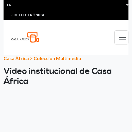
HEADER MENU
Aller au contenu principal
FR
MULTIMEDIA
FAQS
#ÁFRICAESNOTICIA
Lis
SEDE ELECTRÓNICA
Casa África
>
Colección Multimedia
Vídeo institucional de Casa
África