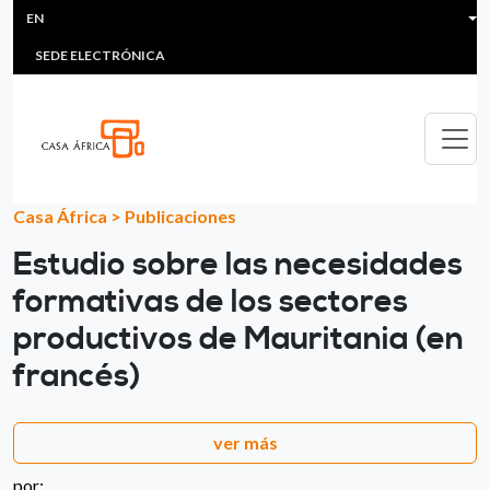
HEADER MENU
Skip to main content
EN
MULTIMEDIA
FAQS
#ÁFRICAESNOTICIA
Lis
SEDE ELECTRÓNICA
Casa África
>
Publicaciones
Estudio sobre las necesidades
formativas de los sectores
productivos de Mauritania (en
francés)
ver más
por: