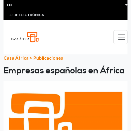
HEADER MENU
Skip to main content
EN
MULTIMEDIA
FAQS
#ÁFRICAESNOTICIA
Lis
SEDE ELECTRÓNICA
Casa África
>
Publicaciones
Empresas españolas en África