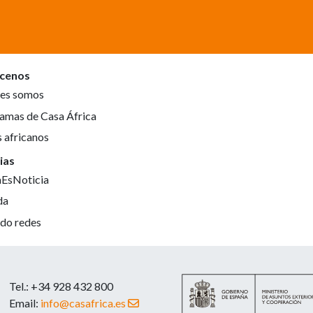
cenos
es somos
amas de Casa África
s africanos
ias
aEsNoticia
da
do redes
Tel.: +34 928 432 800
Email:
info@casafrica.es