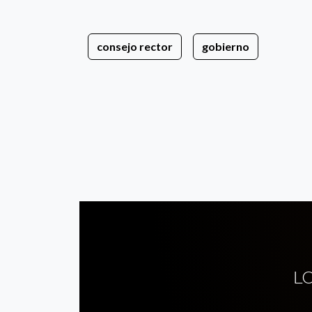
consejo rector
gobierno
L