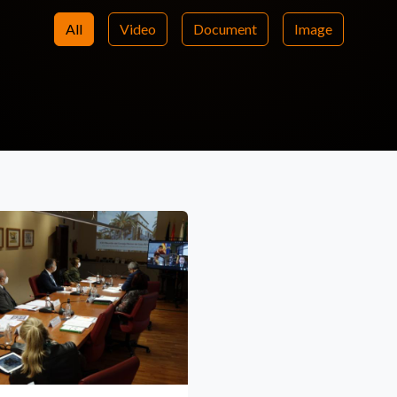
All
Video
Document
Image