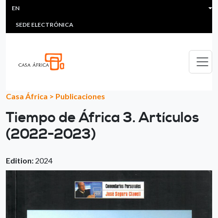
HEADER MENU
Skip to main content
EN
MULTIMEDIA
FAQS
#ÁFRICAESNOTICIA
Lis
SEDE ELECTRÓNICA
Casa África
>
Publicaciones
Tiempo de África 3. Artículos
(2022-2023)
Edition:
2024