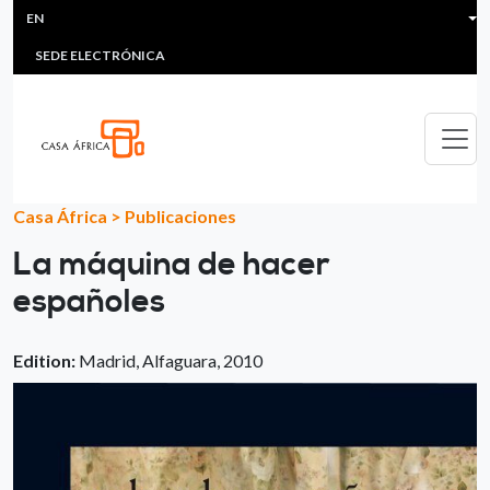
HEADER MENU
Skip to main content
EN
MULTIMEDIA
FAQS
#ÁFRICAESNOTICIA
Lis
SEDE ELECTRÓNICA
Casa África
>
Publicaciones
La máquina de hacer
españoles
Edition:
Madrid, Alfaguara, 2010