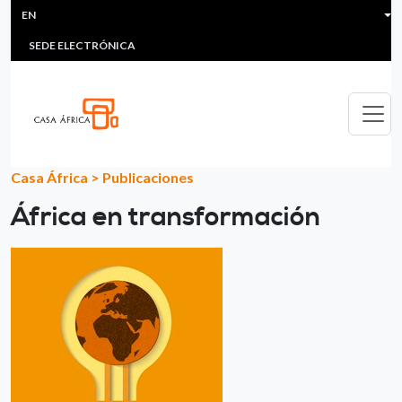
HEADER MENU
Skip to main content
EN
MULTIMEDIA
FAQS
#ÁFRICAESNOTICIA
Lis
SEDE ELECTRÓNICA
Casa África
>
Publicaciones
África en transformación