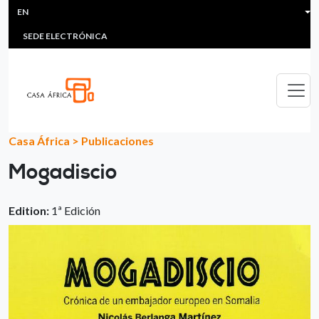
HEADER MENU
Skip to main content
EN
MULTIMEDIA
FAQS
#ÁFRICAESNOTICIA
Lis
SEDE ELECTRÓNICA
Casa África
>
Publicaciones
Mogadiscio
Edition:
1ª Edición