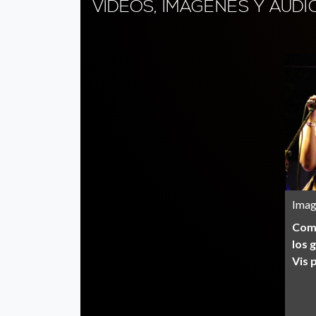
VÍDEOS, IMÁGENES Y AUD
Imag
Comi
los 
Vis 