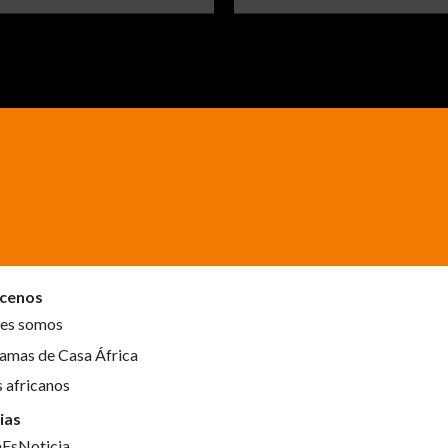
cenos
es somos
amas de Casa África
s africanos
ias
aEsNoticia