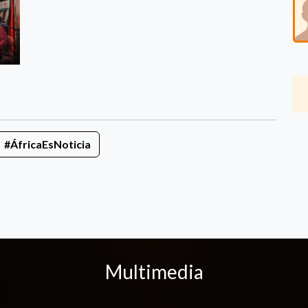
#ÁfricaEsNoticia
Multimedia