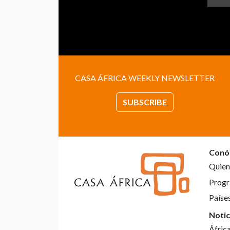
CASA ÁFRICA WEEKLY NEWSLETTER
SUBSCRIBE
Conó
Quien
Progr
Paíse
Notic
Áfric