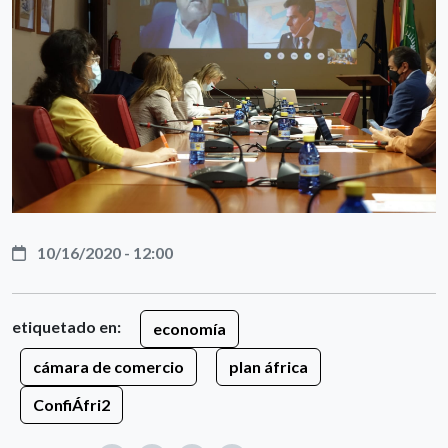
10/16/2020 - 12:00
etiquetado en:
economía
cámara de comercio
plan áfrica
ConfiÁfri2