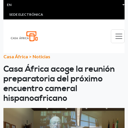
HEADER MENU
Skip to main content
EN
MULTIMEDIA
FAQS
#ÁFRICAESNOTICIA
Lis
SEDE ELECTRÓNICA
Casa África
>
Noticias
Casa África acoge la reunión
preparatoria del próximo
encuentro cameral
hispanoafricano