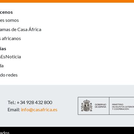
cenos
es somos
amas de Casa África
s africanos
ias
aEsNoticia
da
do redes
Tel.: +34 928 432 800
Email:
info@casafrica.es
vados