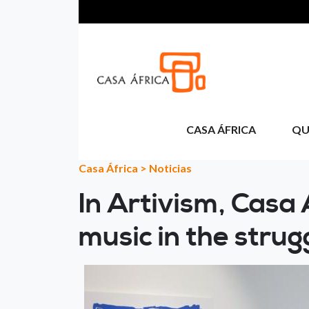
Skip to main content
CASA ÁFRICA
QU
Casa África
>
Noticias
In Artivism, Casa 
music in the stru