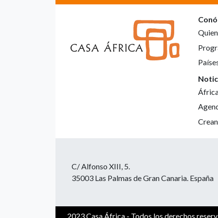
Conó
Quien
Progr
Paíse
Notic
Áfric
Agen
Crean
C/ Alfonso XIII, 5.
35003 Las Palmas de Gran Canaria. España
2023 Casa África - Todos los derechos reser