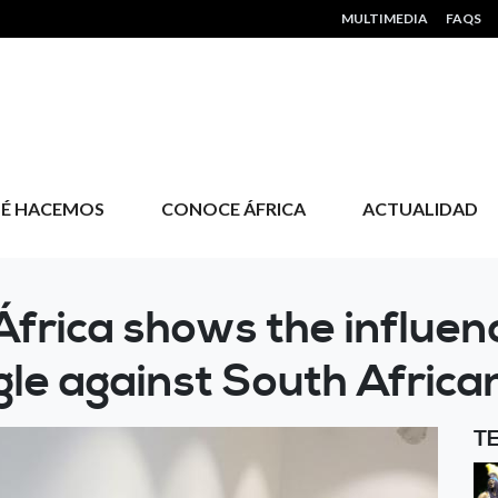
HEADER MENU
MULTIMEDIA
FAQS
É HACEMOS
CONOCE ÁFRICA
ACTUALIDAD
África shows the influen
ggle against South Afric
T