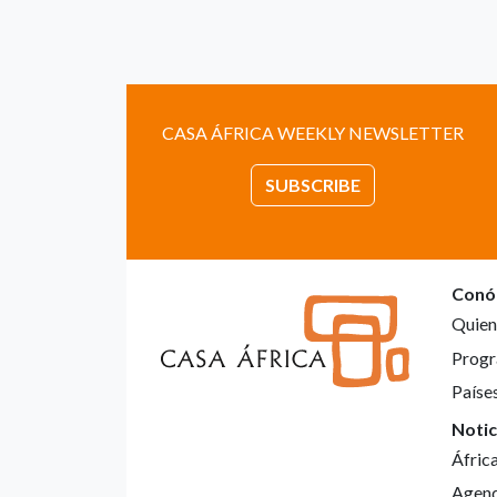
CASA ÁFRICA WEEKLY NEWSLETTER
SUBSCRIBE
Conó
Quien
Progr
Paíse
Notic
Áfric
Agen