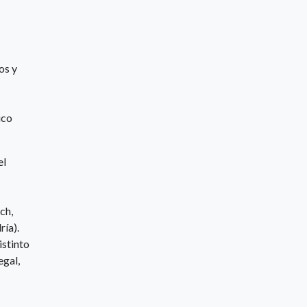
os y
ico
el
ch,
ría).
istinto
egal,