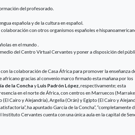
formación del profesorado.
engua española y de la cultura en español.
 en colaboración con otros organismos españoles e hispanoamerican
ñolas en el mundo .
medio del Centro Virtual Cervantes y poner a disposición del públ
 con la colaboración de Casa África para promover la enseñanza d
nte africano gracias al convenio marco firmado esta mañana por los
ía de la Concha
y
Luis Padrón López
, respectivamente; esta
presencia en el norte de África, con centros en Marruecos (Marrake
(El Cairo y Alejandría), Argelia (Orán) y Egipto (El Cairo y Alejand
 satisfactoria”, ha apuntado García de la Concha”, “completamente d
l Instituto Cervantes cuenta con una única aula en la capital de Sen