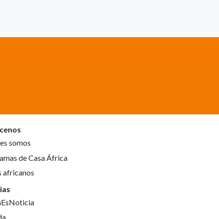
cenos
es somos
amas de Casa África
s africanos
ias
aEsNoticia
da