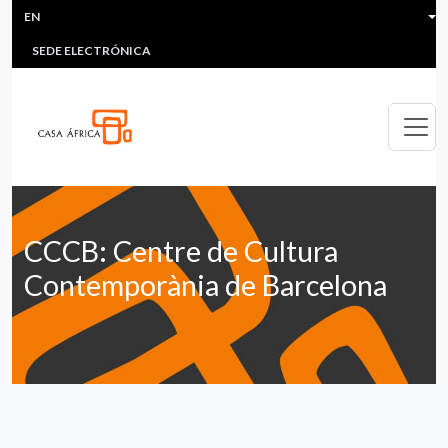
HEADER MENU
Skip to main content
EN
MULTIMEDIA
FAQS
#ÁFRICAESNOTICIA
Lis
SEDE ELECTRÓNICA
CCCB: Centre de Cultura
Contemporània de Barcelona