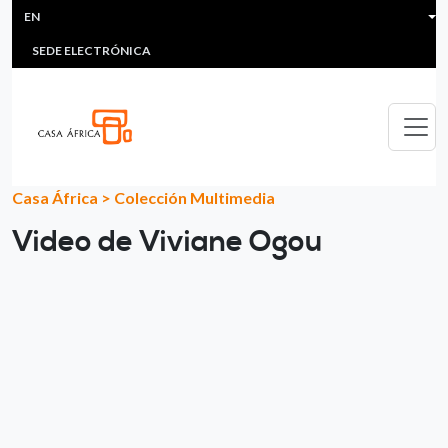
HEADER MENU
Skip to main content
EN
MULTIMEDIA
FAQS
#ÁFRICAESNOTICIA
Lis
SEDE ELECTRÓNICA
Casa África
>
Colección Multimedia
Video de Viviane Ogou