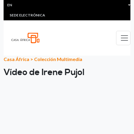
HEADER MENU
Skip to main content
EN
MULTIMEDIA
FAQS
#ÁFRICAESNOTICIA
Lis
SEDE ELECTRÓNICA
Casa África
>
Colección Multimedia
Vídeo de Irene Pujol