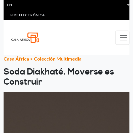
HEADER MENU
Skip to main content
EN
MULTIMEDIA
FAQS
#ÁFRICAESNOTICIA
Lis
SEDE ELECTRÓNICA
Casa África
>
Colección Multimedia
Soda Diakhaté. Moverse es
Construir