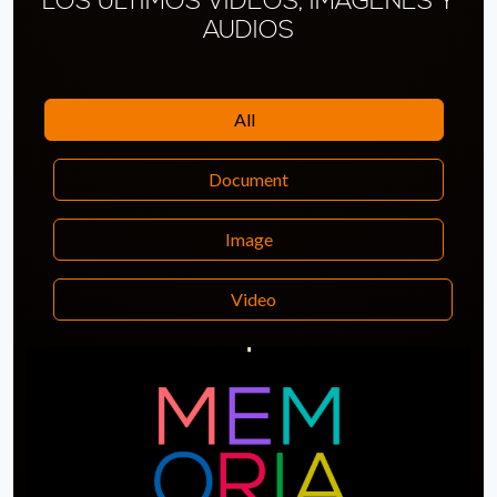
LOS ÚLTIMOS VÍDEOS, IMÁGENES Y
AUDIOS
All
Document
Image
Video