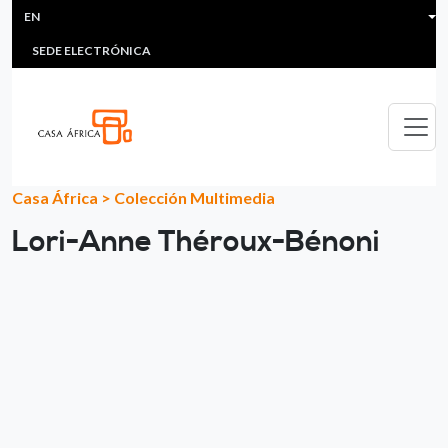
HEADER MENU
Skip to main content
EN
MULTIMEDIA
FAQS
#ÁFRICAESNOTICIA
Lis
SEDE ELECTRÓNICA
Casa África
>
Colección Multimedia
Lori-Anne Théroux-Bénoni