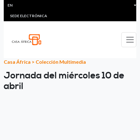
HEADER MENU
Skip to main content
EN
MULTIMEDIA
FAQS
#ÁFRICAESNOTICIA
Lis
SEDE ELECTRÓNICA
Casa África
>
Colección Multimedia
Jornada del miércoles 10 de
abril