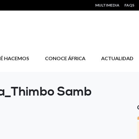
HEADER MENU
MULTIMEDIA
FAQS
É HACEMOS
CONOCE ÁFRICA
ACTUALIDAD
ia_Thimbo Samb