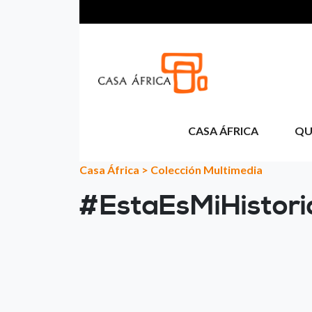
Skip to main content
CASA ÁFRICA
QU
Casa África
>
Colección Multimedia
#EstaEsMiHistor