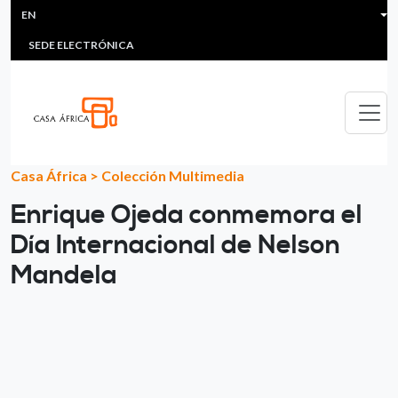
HEADER MENU
Skip to main content
EN
MULTIMEDIA
FAQS
#ÁFRICAESNOTICIA
Lis
SEDE ELECTRÓNICA
Casa África
>
Colección Multimedia
Enrique Ojeda conmemora el
Día Internacional de Nelson
Mandela