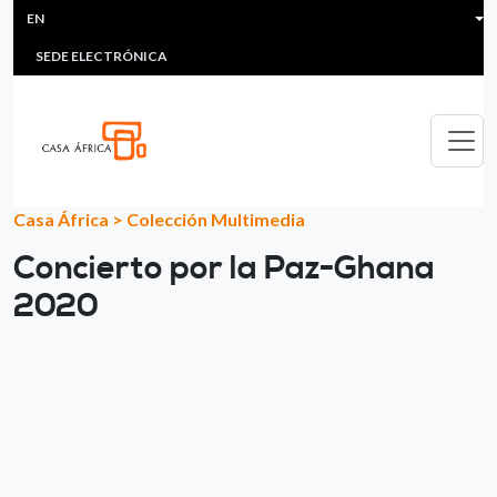
HEADER MENU
Skip to main content
EN
MULTIMEDIA
FAQS
#ÁFRICAESNOTICIA
Lis
SEDE ELECTRÓNICA
Casa África
>
Colección Multimedia
Concierto por la Paz-Ghana
2020